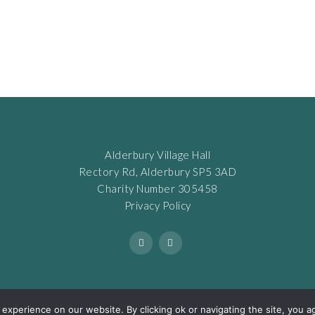
Alderbury Village Hall
Rectory Rd, Alderbury SP5 3AD
Charity Number 305458
Privacy Policy
xperience on our website. By clicking ok or navigating the site, you a
GHT 2022. ALL RIGHTS RESERVED. WEB DESIGN BY LANDON MARKETING A