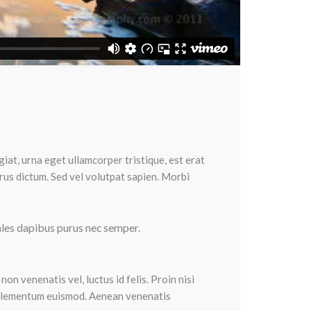
giat, urna eget ullamcorper tristique, est erat
urus dictum. Sed vel volutpat sapien. Morbi
dales dapibus purus nec semper.
n venenatis vel, luctus id felis. Proin nisi
ci elementum euismod. Aenean venenatis