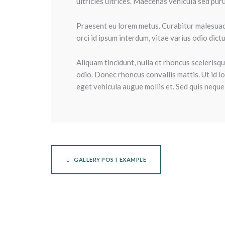
ultricies ultrices. Maecenas vehicula sed pur
Praesent eu lorem metus. Curabitur malesuada
orci id ipsum interdum, vitae varius odio dictu
Aliquam tincidunt, nulla et rhoncus scelerisque
odio. Donec rhoncus convallis mattis. Ut id l
eget vehicula augue mollis et. Sed quis neque 
GALLERY POST EXAMPLE