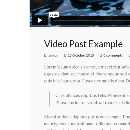
Video Post Example
landon
13 October 2015
0 comments
Lorem ipsum dolor sit amet, consectetur adipis
egestas diam, ac imperdiet libero neque sed ve
quis tristique dolor. Fusce nec mattis diam. Du
Cras ultrices dapibus felis. Praesent 
Phasellus luctus volutpat mauris et di
Morbi sodales dapibus purus nec semper. Phase
mauris, malesuada sit amet odio nec, commodo