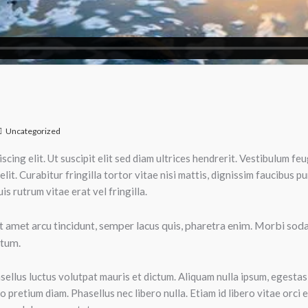
Uncategorized
cing elit. Ut suscipit elit sed diam ultrices hendrerit. Vestibulum feu
lit. Curabitur fringilla tortor vitae nisi mattis, dignissim faucibus p
is rutrum vitae erat vel fringilla.
sit amet arcu tincidunt, semper lacus quis, pharetra enim. Morbi so
ctum.
llus luctus volutpat mauris et dictum. Aliquam nulla ipsum, egestas no
 pretium diam. Phasellus nec libero nulla. Etiam id libero vitae or